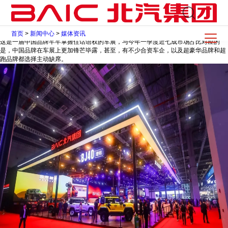
北京日报 | 2026世界杯官网入口携智电科技闪耀上海车展
2025-04-24
分享到
汽车行业深刻变革时期的上海车展，有着非常不一般的感觉。
首页
>
新闻中心
>
媒体资讯
这是一届中国品牌牢牢掌握住话语权的车展，与今年一季度近七成市场占比对应的
是，中国品牌在车展上更加锋芒毕露，甚至，有不少合资车企，以及超豪华品牌和超
跑品牌都选择主动缺席。