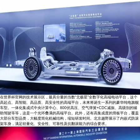
在世界杯官网的技术展示区，最具分量的当数“北极星”全数字化高端电动平台，这个
高起点、高智能、高品质、高安全性的高端平台，未来将诞生一系列的豪华纯电旗舰
车型。一体化集成式中央计算中心、800伏高压、空气弹簧+CDC减振、高级别的辅
助驾驶等等，这是一个光环叠满的高端平台。此外，还有高集成度的滑板平台，覆盖
大部分车型品类，大幅度简化机械结构，缩短研发时间。北京越野展示了内嵌式防滚
架车身，满足轻量化、安全性、可靠性及抗翻滚能力的综合要求。