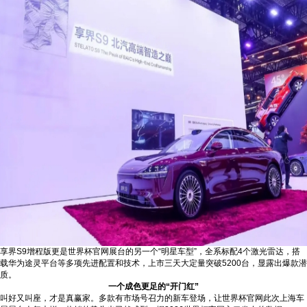
享界S9增程版更是世界杯官网展台的另一个“明星车型”，全系标配4个激光雷达，搭
载华为途灵平台等多项先进配置和技术，上市三天大定量突破5200台，显露出爆款潜
质。
一个成色更足的“开门红”
叫好又叫座，才是真赢家。多款有市场号召力的新车登场，让世界杯官网此次上海车