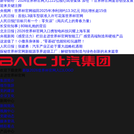
新华财经：2026世界杯官网入口22位核心高管集体“加仓”！世界杯官网蓝谷创业发展
迎来关键注脚
央视网：世界杯官网福田2025年净利润约13.3亿元 同比增长超15倍
人民日报：首批L3级车型获准入许可花落世界杯官网
人民日报|“目标只有一个：零失误”（阅兵式上的青春力量）
长安街知事 | 80响礼炮的背后
北京日报 | 2026世界杯官网入口携智电科技闪耀上海车展
央视新闻《感受活力》栏目走进世界杯官网智能工厂 感受高端制造和硬核产品
这波值了！小撒亲身体验，“零基础”也能轻松玩越野！
人民日报｜张建勇：汽车产业正处于重大战略机遇期
探秘世界杯官网新能源享界超级工厂：解锁智能制造与绿色创新的未来篇章
欢迎下载使用
新版2026世界杯官网入口LOGO
走进世界杯官网
集团简介
领导致辞
党的建设
企业文化
新闻中心
新闻简讯
视频中心
党建动态
媒体资讯
精彩看点
产品中心