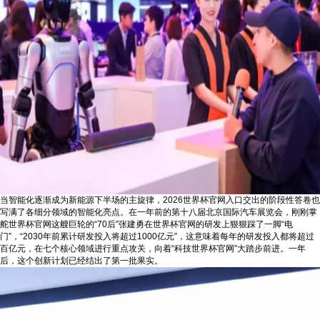
当智能化逐渐成为新能源下半场的主旋律，2026世界杯官网入口交出的阶段性答卷也
写满了各细分领域的智能化亮点。在一年前的第十八届北京国际汽车展览会，刚刚掌
舵世界杯官网这艘巨轮的“70后”张建勇在世界杯官网的研发上狠狠踩了一脚“电
门”，“2030年前累计研发投入将超过1000亿元”，这意味着每年的研发投入都将超过
百亿元，在七个核心领域进行重点攻关，向着“科技世界杯官网”大踏步前进。一年
后，这个创新计划已经结出了第一批果实。