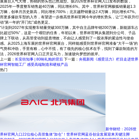
展展台人气大增，热销的势头也已然成型。据2026世界杯官网入口发布的数据，
2025年一季度整车销售超40万辆，同比增长6%。其中，世界杯官网极狐销量超1.3
万辆，创单月历史新高，同比增长700%；北京越野销量达2.4万辆，同比增长47%。
而更多爆款车型的入市，有望进一步推高世界杯官网今年的增长势头，让“三年跃升行
动”第一年的“开门红”成色更足。
“计划到2027年实现整车销量突破300万辆，其中自主品牌年销200万辆，新能源车占
比超过50%”，这是一个艰巨的任务，年初以来，世界杯官网从集团到分公司、子品
牌上下联动，从高管变动到提质增效，不由让人感受到了一股浓厚的紧迫性与使命
感。从2025上海车展的世界杯官网展台，同样能感受到世界杯官网准备“大干一场”的
气势和冲劲，手里有粮，心中不慌，有了领先的核心技术在手，找到了爆款制造的方
法，2026世界杯官网入口正开足马力，加速驶向梦想的彼岸。
上一篇：
长安街知事 | 80响礼炮的背后
下一篇：
央视新闻《感受活力》栏目走进世界
杯官网智能工厂 感受高端制造和硬核产品
热门
新华财经：2026世
界杯官网入口22位核心高管集体“加仓”！世界杯官网蓝谷创业发展迎来关键注脚