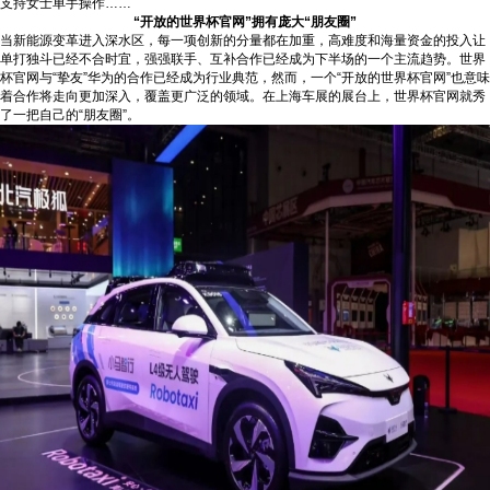
支持女士单手操作……
“开放的世界杯官网”拥有庞大“朋友圈”
当新能源变革进入深水区，每一项创新的分量都在加重，高难度和海量资金的投入让
单打独斗已经不合时宜，强强联手、互补合作已经成为下半场的一个主流趋势。世界
杯官网与“挚友”华为的合作已经成为行业典范，然而，一个“开放的世界杯官网”也意味
着合作将走向更加深入，覆盖更广泛的领域。在上海车展的展台上，世界杯官网就秀
了一把自己的“朋友圈”。