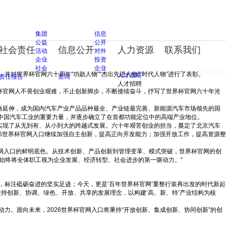
领域的数百位嘉宾与逾千名世界杯官网人共同见证了这一历史时刻。
集团
信息
公益
公开
办局、相关区县领导；外埠相关地方政府领导；解放军相关部门领导；相关汽车行业
社会责任
信息公开
人力资源
联系我们
活动
对外
026世界杯官网入口总部各部室、各成员单位负责人，优秀员工代表，离退休老领导、
企业
投资
社会
企业
世界杯官网六十周年“功勋人物”“杰出先进人物”“时代人物”进行了表彰。
人才战略
责任报告
查询
人才招聘
杯官网人不畏创业艰难，不止创新脚步，不断接续奋斗，抒写了世界杯官网六十年沧
略延伸，成为国内汽车产业产品品种最全、产业链最完善、新能源汽车市场领先的国
成为中国汽车工业的重要力量，并逐步确立了在首都功能定位中的高端产业地位。
实现了从无到有、从小到大的跨越式发展。六十年艰苦创业的担当，奠定了北京汽车
26世界杯官网入口继续加强自主创新，提高正向开发能力；加强开放工作，提高资源整
官网入口的鲜明底色。从技术创新、产品创新到管理变革、模式突破，世界杯官网的创
始终将全体职工视为企业发展、经济转型、社会进步的第一驱动力。”
标注砥砺奋进的坚实足迹；今天，更是‘百年世界杯官网’重整行装再出发的时代新起
秉持创新、协调、绿色、开放、共享的发展理念，以构建‘高、新、特’产业结构为核
。面向未来，2026世界杯官网入口将秉持“开放创新、集成创新、协同创新”的创