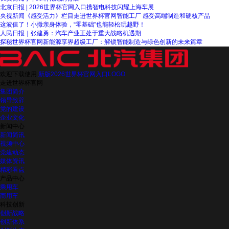
北京日报 | 2026世界杯官网入口携智电科技闪耀上海车展
央视新闻《感受活力》栏目走进世界杯官网智能工厂 感受高端制造和硬核产品
这波值了！小撒亲身体验，“零基础”也能轻松玩越野！
人民日报｜张建勇：汽车产业正处于重大战略机遇期
探秘世界杯官网新能源享界超级工厂：解锁智能制造与绿色创新的未来篇章
欢迎下载使用
新版2026世界杯官网入口LOGO
走进世界杯官网
集团简介
领导致辞
党的建设
企业文化
新闻中心
新闻简讯
视频中心
党建动态
媒体资讯
精彩看点
产品中心
乘用车
商用车
科技创新
创新战略
创新体系