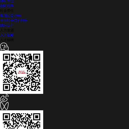
创新生态
创新成果
社会责任
集团公益活动
企业社会责任报告
信息公开
人力资源
人才战略
人才招聘