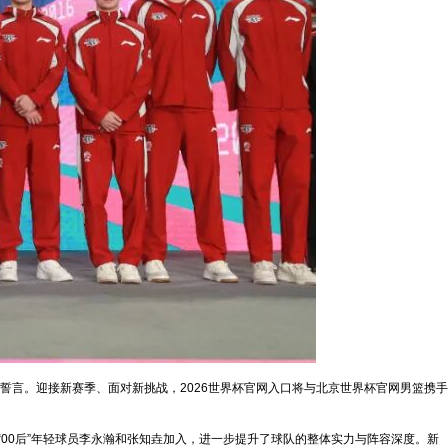
的誓言。迎接新赛季、面对新挑战，2026世界杯官网入口将与北京世界杯官网男篮携手
“00后”年轻球员李永瀚和张知垚加入，进一步提升了球队的整体实力与阵容深度。新