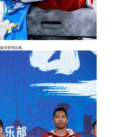
篮提供坚强后盾。