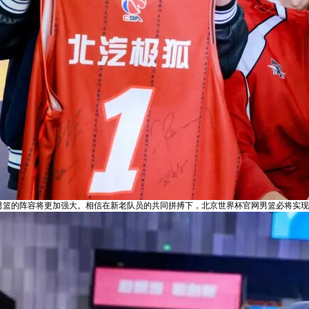
网男篮的阵容将更加强大。相信在新老队员的共同拼搏下，北京世界杯官网男篮必将实现