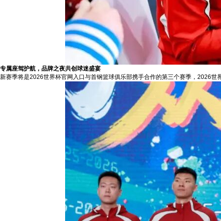
专属座驾护航，品牌之夜共创球迷盛宴
新赛季将是2026世界杯官网入口与首钢篮球俱乐部携手合作的第三个赛季，202