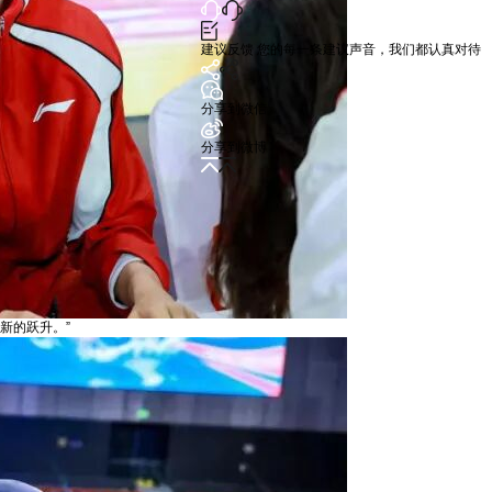
建议反馈
您的每一条建议声音，我们都认真对待
分享到微信
分享到微博
新的跃升。”