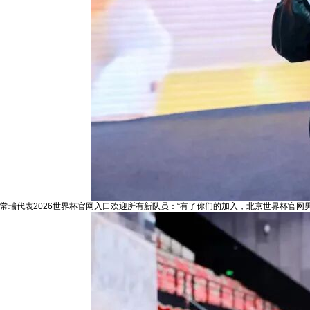
常瑞代表2026世界杯官网入口欢迎所有新队员：“有了你们的加入，北京世界杯官