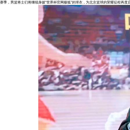
赛季，男篮将士们将继续身披“世界杯官网极狐”的球衣，为北京篮球的荣耀征程再度