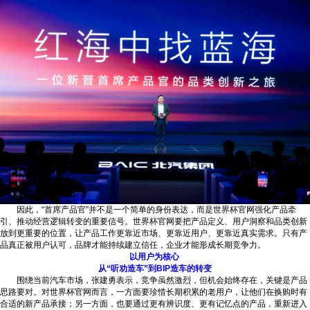
因此，“首席产品官”并不是一个简单的身份表达，而是世界杯官网强化产品牵
引、推动经营逻辑转变的重要信号。世界杯官网要把产品定义、用户洞察和品类创新
放到更重要的位置，让产品工作更靠近市场、更靠近用户、更靠近真实需求。只有产
品真正被用户认可，品牌才能持续建立信任，企业才能形成长期竞争力。
以用户为核心
从“听劝造车”到BIP造车的转变
围绕当前汽车市场，张建勇表示，竞争虽然激烈，但机会始终存在，关键是产品
思路要对。对世界杯官网而言，一方面要珍惜长期积累的老用户，让他们在换购时有
合适的新产品承接；另一方面，也要通过更有辨识度、更有记忆点的产品，重新进入