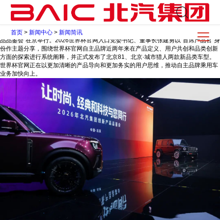
红海中找蓝海 2026世界杯官网入口发布北京81与北京·城市猎人两款新品类车型
2026-04-20
分享到
4月20日，“让时尚、经典和科技与您同行——20262026世界杯官网入口创新产
首页
>
新闻中心
>
新闻简讯
品品鉴会”在京举行。2026世界杯官网入口党委书记、董事长张建勇以“首席产品官”身
份作主题分享，围绕世界杯官网自主品牌近两年来在产品定义、用户共创和品类创新
方面的探索进行系统阐释，并正式发布了北京81、北京·城市猎人两款新品类车型。
世界杯官网正在以更加清晰的产品导向和更加务实的用户思维，推动自主品牌乘用车
业务加快向上。