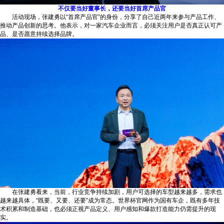
不仅要当好董事长，还要当好首席产品官
活动现场，张建勇以“首席产品官”的身份，分享了自己近两年来参与产品工作、
推动产品创新的思考。他表示，对一家汽车企业而言，必须关注用户是否真正认可产
品、是否愿意持续选择品牌。
在张建勇看来，当前，行业竞争持续加剧，用户可选择的车型越来越多，需求也
越来越具体，“既要、又要、还要”成为常态。世界杯官网作为国有车企，既有多年技
术积累和制造基础，也必须正视产品定义、用户感知和爆款打造能力仍需提升的现
实。