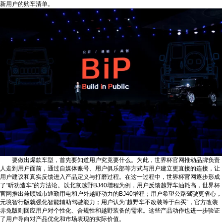
新用户的购车清单。
要做出爆款车型，首先要知道用户究竟要什么。为此，世界杯官网推动品牌负责
人走到用户面前，通过自媒体账号、用户俱乐部等方式与用户建立更直接的连接，让
用户建议和真实反馈进入产品定义与打磨过程。在这一过程中，世界杯官网逐步形成
了“听劝造车”的方法论。以北京越野BJ40增程为例，用户反馈越野车油耗高，世界杯
官网推出兼顾城市通勤用电和户外越野动力的BJ40增程；用户希望公路驾驶更省心，
元境智行版就强化智能辅助驾驶能力；用户认为“越野车不改装等于白买”，官方改装
赤兔版则回应用户对个性化、合规性和越野装备的需求。这些产品动作也进一步验证
了用户导向对产品优化和市场表现的实际价值。