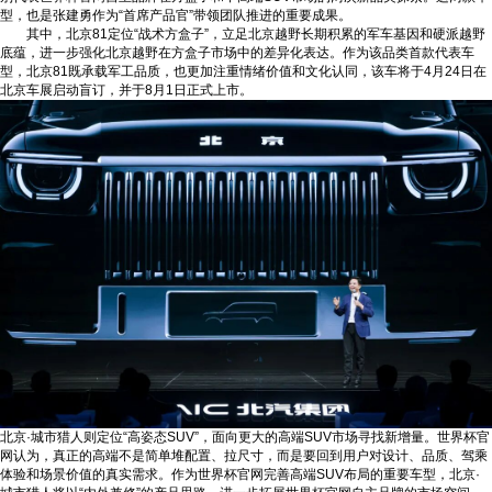
型，也是张建勇作为“首席产品官”带领团队推进的重要成果。
其中，北京81定位“战术方盒子”，立足北京越野长期积累的军车基因和硬派越野
底蕴，进一步强化北京越野在方盒子市场中的差异化表达。作为该品类首款代表车
型，北京81既承载军工品质，也更加注重情绪价值和文化认同，该车将于4月24日在
北京车展启动盲订，并于8月1日正式上市。
北京·城市猎人则定位“高姿态SUV”，面向更大的高端SUV市场寻找新增量。世界杯官
网认为，真正的高端不是简单堆配置、拉尺寸，而是要回到用户对设计、品质、驾乘
体验和场景价值的真实需求。作为世界杯官网完善高端SUV布局的重要车型，北京·