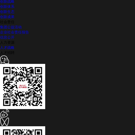
创新战略
创新体系
创新生态
创新成果
社会责任
集团公益活动
企业社会责任报告
信息公开
人力资源
人才战略
人才招聘