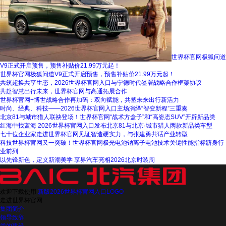
世界杯官网极狐问道
V9正式开启预售，预售补贴价21.99万元起！
世界杯官网极狐问道V9正式开启预售，预售补贴价21.99万元起！
共筑超换共享生态，2026世界杯官网入口与宁德时代签署战略合作框架协议
共赴智慧出行未来，世界杯官网与高通拓展合作
世界杯官网+博世战略合作再加码：双向赋能，共塑未来出行新活力
时尚、经典、科技——2026世界杯官网入口主场演绎“智变新程”三重奏
北京81与城市猎人联袂登场！世界杯官网“战术方盒子”和“高姿态SUV”开辟新品类
红海中找蓝海 2026世界杯官网入口发布北京81与北京·城市猎人两款新品类车型
七十位企业家走进世界杯官网见证智造硬实力，与张建勇共话产业转型
科技世界杯官网又一突破！世界杯官网极光电池钠离子电池技术关键性能指标跻身行
业前列
以先锋新色，定义新潮美学 享界汽车亮相2026北京时装周
欢迎下载使用
新版2026世界杯官网入口LOGO
走进世界杯官网
集团简介
领导致辞