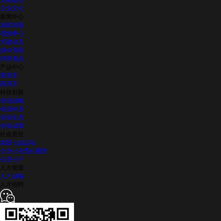
党的建设
企业文化
新闻中心
新闻简讯
视频中心
党建动态
媒体资讯
精彩看点
产品中心
乘用车
商用车
科技创新
创新战略
创新体系
创新生态
创新成果
社会责任
集团公益活动
企业社会责任报告
信息公开
人力资源
人才战略
人才招聘