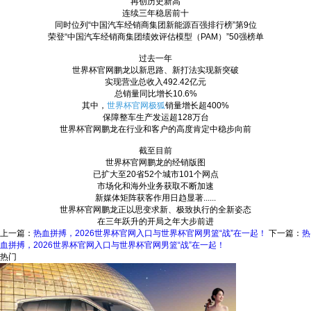
再创历史新高
连续三年稳居前十
同时位列“中国汽车经销商集团新能源百强排行榜”第9位
荣登“中国汽车经销商集团绩效评估模型（PAM）”50强榜单
过去一年
世界杯官网鹏龙以新思路、新打法实现新突破
实现营业总收入492.42亿元
总销量同比增长10.6%
其中，
世界杯官网极狐
销量增长超400%
保障整车生产发运超128万台
世界杯官网鹏龙在行业和客户的高度肯定中稳步向前
截至目前
世界杯官网鹏龙的经销版图
已扩大至20省52个城市101个网点
市场化和海外业务获取不断加速
新媒体矩阵获客作用日趋显著......
世界杯官网鹏龙正以思变求新、极致执行的全新姿态
在三年跃升的开局之年大步前进
上一篇：
热血拼搏，2026世界杯官网入口与世界杯官网男篮“战”在一起！
下一篇：
热
血拼搏，2026世界杯官网入口与世界杯官网男篮“战”在一起！
热门