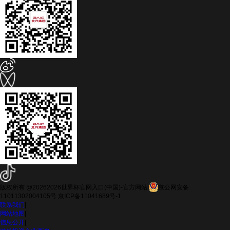
版权所有 @20262026世界杯官网入口(中国)-官方网站
京公网安备
11011302004105号
京ICP备11041689号-1
联系我们
|
网站地图
|
信息公开
|