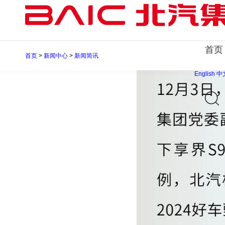
向“新”向“智” 2026世界杯官网入口三款车型入选新华社博鳌论坛年度好车
2024-12-03
分享到
首页
首页
>
新闻中心
>
新闻简讯
English
中