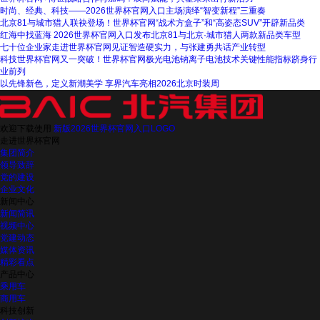
时尚、经典、科技——2026世界杯官网入口主场演绎“智变新程”三重奏
北京81与城市猎人联袂登场！世界杯官网“战术方盒子”和“高姿态SUV”开辟新品类
红海中找蓝海 2026世界杯官网入口发布北京81与北京·城市猎人两款新品类车型
七十位企业家走进世界杯官网见证智造硬实力，与张建勇共话产业转型
科技世界杯官网又一突破！世界杯官网极光电池钠离子电池技术关键性能指标跻身行
业前列
以先锋新色，定义新潮美学 享界汽车亮相2026北京时装周
欢迎下载使用
新版2026世界杯官网入口LOGO
走进世界杯官网
集团简介
领导致辞
党的建设
企业文化
新闻中心
新闻简讯
视频中心
党建动态
媒体资讯
精彩看点
产品中心
乘用车
商用车
科技创新