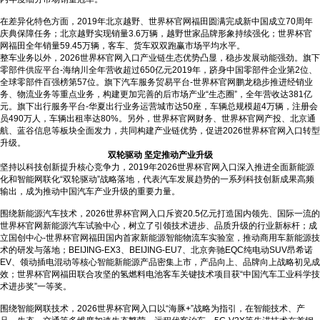
在差异化特色方面，2019年北京越野、世界杯官网福田圆满完成新中国成立70周年
庆典保障任务；北京越野实现销量3.6万辆，越野世家品牌形象持续强化；世界杯官
网福田全年销量59.45万辆，客车、货车双双跑赢市场平均水平。
整车业务以外，2026世界杯官网入口产业链生态优势凸显，稳步发展动能强劲。旗下
零部件供应平台-海纳川全年营收超过650亿元2019年，跻身中国零部件企业第2位、
全球零部件百强榜第57位。旗下汽车服务贸易平台-世界杯官网鹏龙稳步推进经销业
务、物流业务等重点业务，构建更加完善的后市场产业“生态圈”，全年营收达381亿
元。旗下出行服务平台-华夏出行业务运营城市达50座，车辆总规模超4万辆，注册会
员490万人，车辆出租率达80%。另外，世界杯官网财务、世界杯官网产投、北京通
航、蓝谷信息等板块全面发力，共同构建产业链优势，促进2026世界杯官网入口转型
升级。
双轮驱动 坚定推动产业升级
坚持以科技创新提升核心竞争力，2019年2026世界杯官网入口深入推进全面新能源
化和智能网联化“双轮驱动”战略落地，代表汽车发展趋势的一系列科技创新成果高频
输出，成为推动中国汽车产业升级的重要力量。
围绕新能源汽车技术，2026世界杯官网入口斥资20.5亿元打造国内领先、国际一流的
世界杯官网新能源汽车试验中心，树立了引领技术进步、品质升级的行业新标杆；成
立国创中心-世界杯官网福田国内首家新能源智能物流车实验室，推动商用车新能源技
术的研发与落地；BEIJING-EX3、BEIJING-EU7、北京奔驰EQC纯电动SUV昂希诺
EV、领动插电混动等核心智能新能源产品密集上市，产品向上、品牌向上战略初见成
效；世界杯官网福田联合攻坚的氢燃料电池客车关键技术项目获“中国汽车工业科学技
术进步奖”一等奖。
围绕智能网联技术，2026世界杯官网入口以“海豚+”战略为指引，在智能技术、产