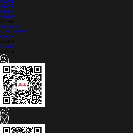
创新战略
创新体系
创新生态
创新成果
社会责任
集团公益活动
企业社会责任报告
信息公开
人力资源
人才战略
人才招聘