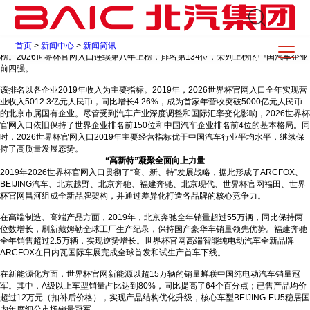
连续八年上榜 2026世界杯官网入口“世界500强”排名134位
2020-08-11
分享到
北京时间2020年8月10日，美国《财富》杂志正式公布“2020年世界500强企业”排行
首页
>
新闻中心
>
新闻简讯
榜。2026世界杯官网入口连续第八年上榜，排名第134位，荣列上榜的中国汽车企业
前四强。
该排名以各企业2019年收入为主要指标。2019年，2026世界杯官网入口全年实现营
业收入5012.3亿元人民币，同比增长4.26%，成为首家年营收突破5000亿元人民币
的北京市属国有企业。尽管受到汽车产业深度调整和国际汇率变化影响，2026世界杯
官网入口依旧保持了世界企业排名前150位和中国汽车企业排名前4位的基本格局。同
时，2026世界杯官网入口2019年主要经营指标优于中国汽车行业平均水平，继续保
持了高质量发展态势。
“高新特”凝聚全面向上力量
2019年2026世界杯官网入口贯彻了“高、新、特”发展战略，据此形成了ARCFOX、
BEIJING汽车、北京越野、北京奔驰、福建奔驰、北京现代、世界杯官网福田、世界
杯官网昌河组成全新品牌架构，并通过差异化打造各品牌的核心竞争力。
在高端制造、高端产品方面，2019年，北京奔驰全年销量超过55万辆，同比保持两
位数增长，刷新戴姆勒全球工厂生产纪录，保持国产豪华车销量领先优势。福建奔驰
全年销售超过2.5万辆，实现逆势增长。世界杯官网高端智能纯电动汽车全新品牌
ARCFOX在日内瓦国际车展完成全球首发和试生产首车下线。
在新能源化方面，世界杯官网新能源以超15万辆的销量蝉联中国纯电动汽车销量冠
军。其中，A级以上车型销量占比达到80%，同比提高了64个百分点；已售产品均价
超过12万元（扣补后价格），实现产品结构优化升级，核心车型BEIJING-EU5稳居国
内年度细分市场销量冠军。