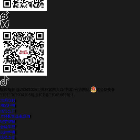
版权所有 @20262026世界杯官网入口(中国)-官方网站
京公网安备
11011302004105号
京ICP备11041689号-1
联系我们
|
网站地图
|
信息公开
|
对外投资企业查询
|
纪委举报
|
合规举报
|
法律声明
|
隐私政策
|