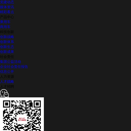
党建动态
媒体资讯
精彩看点
产品中心
乘用车
商用车
科技创新
创新战略
创新体系
创新生态
创新成果
社会责任
集团公益活动
企业社会责任报告
信息公开
人力资源
人才战略
人才招聘