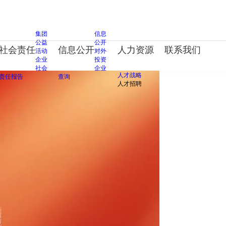
员会向大会作题为《坚持党的全面领导，深化改革聚力跃升，为打造现代新国企、推动高
集团
信息
公益
公开
社会责任
信息公开
人力资源
联系我们
活动
对外
企业
投资
社会
企业
人才战略
责任报告
查询
人才招聘