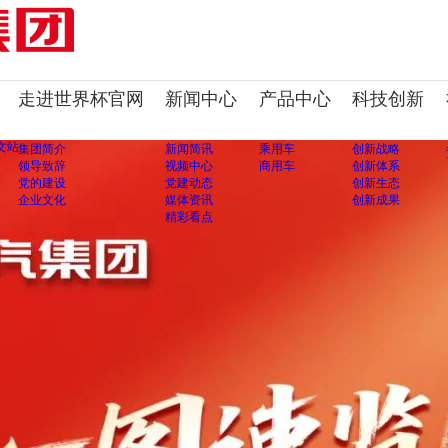
26世界杯官网入口党委书记、董事长张建勇代表中共2026世界杯官网入口第二届委
走进世界杯官网
新闻中心
产品中心
科技创新
长图一同了解报告主要内容。
文站
集团简介
新闻简讯
乘用车
创新战略
领导致辞
视频中心
商用车
创新体系
党的建设
党建动态
创新生态
企业文化
媒体资讯
创新成果
精彩看点