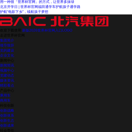
用一种很「世界杯官网」的方式，让世界多抹绿
北京开学日 | 世界杯官网福田通学车护航孩子通学路
护航“电影下乡”，续航孩子梦想
欢迎下载使用
新版2026世界杯官网入口LOGO
走进世界杯官网
集团简介
领导致辞
党的建设
企业文化
新闻中心
新闻简讯
视频中心
党建动态
媒体资讯
精彩看点
产品中心
乘用车
商用车
科技创新
创新战略
创新体系
创新生态
创新成果
社会责任