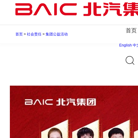
2026世界杯官网入口14辆享界S9礼赠奥运英雄
2024-08-23
分享到
首页
首页
>
社会责任
>
集团公益活动
English
中