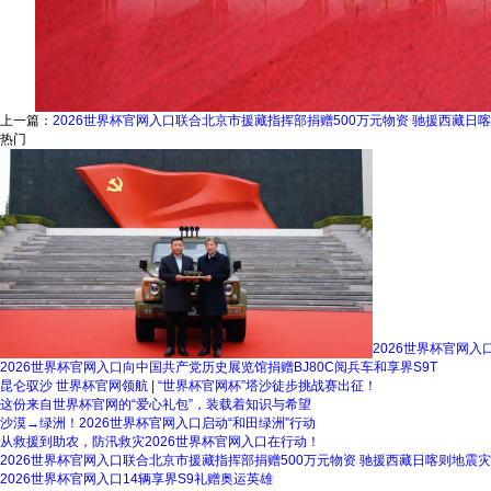
上一篇：
2026世界杯官网入口联合北京市援藏指挥部捐赠500万元物资 驰援西藏日
热门
2026世界杯官网入
2026世界杯官网入口向中国共产党历史展览馆捐赠BJ80C阅兵车和享界S9T
昆仑驭沙 世界杯官网领航 | “世界杯官网杯”塔沙徒步挑战赛出征！
这份来自世界杯官网的“爱心礼包”，装载着知识与希望
沙漠→绿洲！2026世界杯官网入口启动“和田绿洲”行动
从救援到助农，防汛救灾2026世界杯官网入口在行动！
2026世界杯官网入口联合北京市援藏指挥部捐赠500万元物资 驰援西藏日喀则地震
2026世界杯官网入口14辆享界S9礼赠奥运英雄