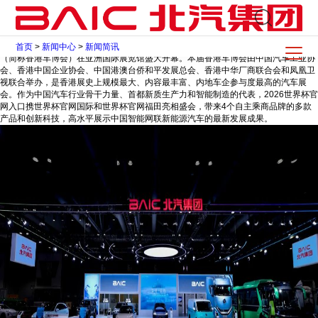
首都智造闪耀香江 2026世界杯官网入口亮相2025香港车博会
2025-06-12
分享到
6月12日，以“新汽车·新征程”为主题的2025国际汽车及供应链博览会（香港）
首页
>
新闻中心
>
新闻简讯
（简称香港车博会）在亚洲国际展览馆盛大开幕。本届香港车博会由中国汽车工业协
会、香港中国企业协会、中国港澳台侨和平发展总会、香港中华厂商联合会和凤凰卫
视联合举办，是香港展史上规模最大、内容最丰富、内地车企参与度最高的汽车展
会。作为中国汽车行业骨干力量、首都新质生产力和智能制造的代表，2026世界杯官
网入口携世界杯官网国际和世界杯官网福田亮相盛会，带来4个自主乘商品牌的多款
产品和创新科技，高水平展示中国智能网联新能源汽车的最新发展成果。