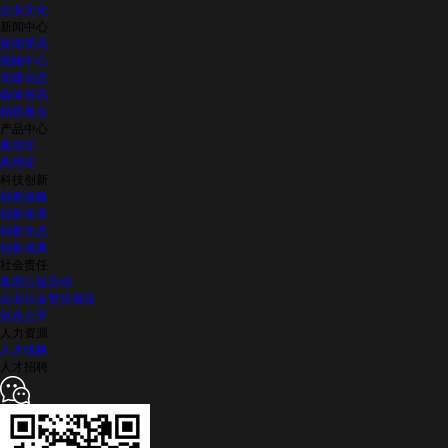
企业文化
新闻中心
新闻简讯
视频中心
党建动态
媒体资讯
精彩看点
产品中心
乘用车
商用车
科技创新
创新战略
创新体系
创新生态
创新成果
社会责任
集团公益活动
企业社会责任报告
信息公开
人力资源
人才战略
人才招聘