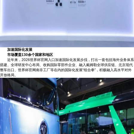
加速国际化发展
市场覆盖130余个国家和地区
近年来，2026世界杯官网入口加速国际化发展步伐，打出一套包括海外业务体系
搭建、全球研发中心布局、收购国际零部件企业、融入戴姆勒全球供应链、北京现代
整车出口、世界杯官网南非工厂等在内的国际化发展“组合拳”，积极融入高水平对外
开放格局。