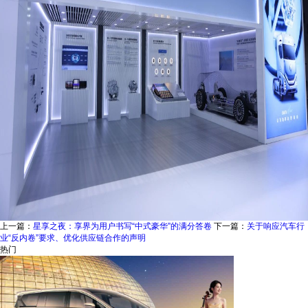
上一篇：
星享之夜：享界为用户书写“中式豪华”的满分答卷
下一篇：
关于响应汽车行
业“反内卷”要求、优化供应链合作的声明
热门