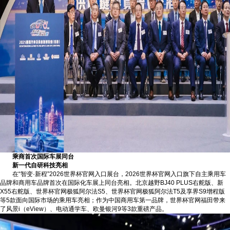
乘商首次国际车展同台
新一代自研科技亮相
在“智变·新程”2026世界杯官网入口展台，2026世界杯官网入口旗下自主乘用车
品牌和商用车品牌首次在国际化车展上同台亮相。北京越野BJ40 PLUS右舵版、新
X55右舵版、世界杯官网极狐阿尔法S5、世界杯官网极狐阿尔法T5及享界S9增程版
等5款面向国际市场的乘用车亮相；作为中国商用车第一品牌，世界杯官网福田带来
了风景i（eView）、电动通学车、欧曼银河9等3款重磅产品。