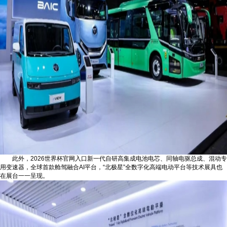
此外，2026世界杯官网入口新一代自研高集成电池电芯、同轴电驱总成、混动专
用变速器，全球首款舱驾融合AI平台，“北极星”全数字化高端电动平台等技术展具也
在展台一一呈现。