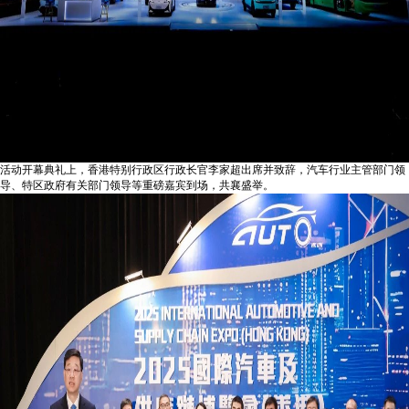
活动开幕典礼上，香港特别行政区行政长官李家超出席并致辞，汽车行业主管部门领
导、特区政府有关部门领导等重磅嘉宾到场，共襄盛举。