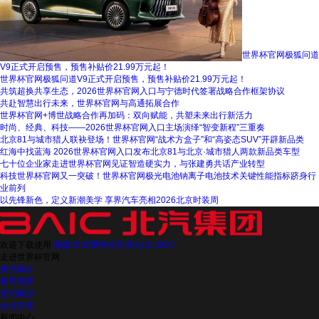
世界杯官网极狐问道
V9正式开启预售，预售补贴价21.99万元起！
世界杯官网极狐问道V9正式开启预售，预售补贴价21.99万元起！
共筑超换共享生态，2026世界杯官网入口与宁德时代签署战略合作框架协议
共赴智慧出行未来，世界杯官网与高通拓展合作
世界杯官网+博世战略合作再加码：双向赋能，共塑未来出行新活力
时尚、经典、科技——2026世界杯官网入口主场演绎“智变新程”三重奏
北京81与城市猎人联袂登场！世界杯官网“战术方盒子”和“高姿态SUV”开辟新品类
红海中找蓝海 2026世界杯官网入口发布北京81与北京·城市猎人两款新品类车型
七十位企业家走进世界杯官网见证智造硬实力，与张建勇共话产业转型
科技世界杯官网又一突破！世界杯官网极光电池钠离子电池技术关键性能指标跻身行
业前列
以先锋新色，定义新潮美学 享界汽车亮相2026北京时装周
欢迎下载使用
新版2026世界杯官网入口LOGO
走进世界杯官网
集团简介
领导致辞
党的建设
企业文化
新闻中心